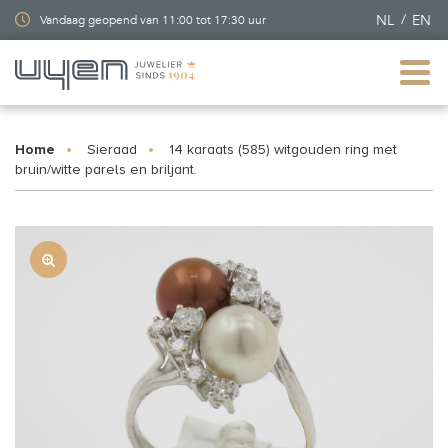
NL
EN
Vandaag geopend van 11:00 tot 17:30 uur
Home
Sieraad
14 karaats (585) witgouden ring met
bruin/witte parels en briljant.