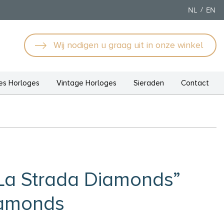
NL
EN
Wij nodigen u graag uit in onze winkel
s Horloges
Vintage Horloges
Sieraden
Contact
La Strada Diamonds”
diamonds