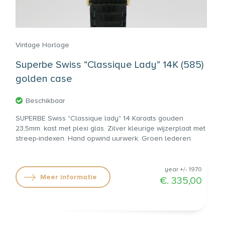
Vintage Horloge
Superbe Swiss “Classique Lady” 14K (585)
golden case
Beschikbaar
SUPERBE Swiss "Classique lady" 14 Karaats gouden
23,5mm. kast met plexi glas. Zilver kleurige wijzerplaat met
streep-indexen. Hand opwind uurwerk. Groen lederen
band. Jaar +/- 1970. €. 335,00
year +/- 1970
Meer informatie
€. 335,00