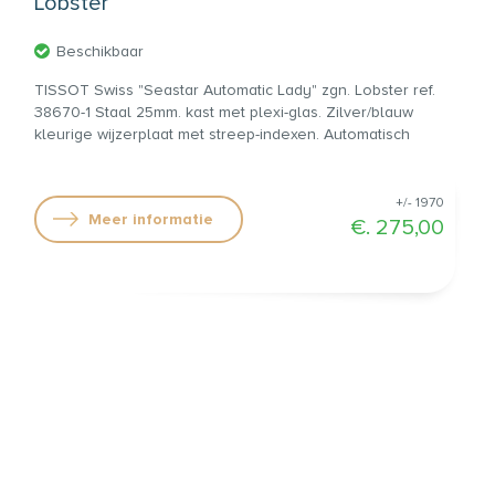
Lobster
Beschikbaar
TISSOT Swiss "Seastar Automatic Lady" zgn. Lobster ref.
38670-1 Staal 25mm. kast met plexi-glas. Zilver/blauw
kleurige wijzerplaat met streep-indexen. Automatisch
uurwerk, caliber Tissot 2381 (ETA 2671) met tijd en datum.
Origineel stalen "lobster" band. Jaar circa 1970. €. 275,00
+/- 1970
Meer informatie
€. 275,00