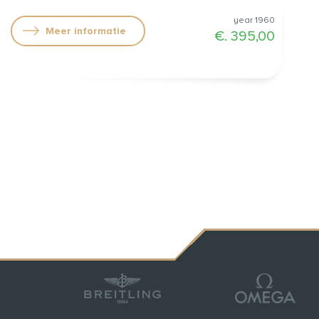
gemaakt in jan. 2024! €. 395,00
year 1960
Meer informatie
€. 395,00