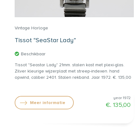
Vintage Horloge
Tissot “SeaStar Lady”
Beschikbaar
Tissot "Seastar Lady" 21mm. stalen kast met plexi-glas.
Zilver kleurige wijzerplaat met streep-indexen. hand
opwind, caliber 2401. Stalen rekband. Jaar 1972. €. 135,00
year 1972
Meer informatie
€. 135,00