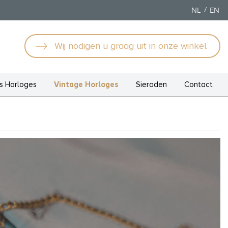
NL
EN
Wij nodigen u graag uit in onze winkel
 Horloges
Vintage Horloges
Sieraden
Contact