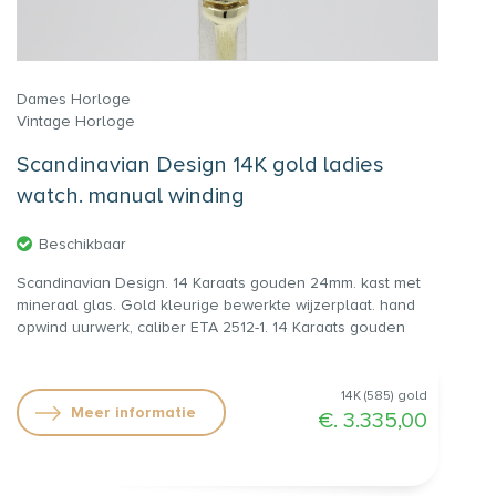
Dames Horloge
Vintage Horloge
Scandinavian Design 14K gold ladies
watch. manual winding
Beschikbaar
Scandinavian Design. 14 Karaats gouden 24mm. kast met
mineraal glas. Gold kleurige bewerkte wijzerplaat. hand
opwind uurwerk, caliber ETA 2512-1. 14 Karaats gouden
band (totale lengte 17,5cm.) met steekslot en achtje. Full
Service gemaakt in Sept. 2023. €. 3.335,00
14K (585) gold
Meer informatie
€. 3.335,00