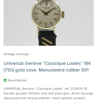
Vintage Horloge
Universal Genève “Classique Ladies” 18K
(750) gold case. Manualwind caliber 501
Beschikbaar
UNIVERSAL Genève "Classique Ladies" ref. 2129535 18
Karaats gouden 18,5mm. kast met plexi glas. Zilver kleurige
wijzerplaat met streep-indexen. Hand opwind uurwerk,
caliber 501. Zwart lederen band. Jaar 1960. Full Service