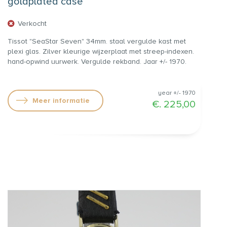
goldplated case
Verkocht
Tissot "SeaStar Seven" 34mm. staal vergulde kast met
plexi glas. Zilver kleurige wijzerplaat met streep-indexen.
hand-opwind uurwerk. Vergulde rekband. Jaar +/- 1970.
Service uitgevoerd Juni 2025. €. 225,00
year +/- 1970
Meer informatie
€. 225,00