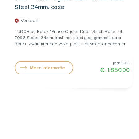
Steel 34mm. case
Verkocht
TUDOR by Rolex "Prince Oyster-Date" Small Rose ref.
7996 Stalen 34mm. kast met plexi glas gemaakt door
Rolex. Zwart kleurige wijzerplaat met streep-indexen en
kleine roos. Automatisch uurwerk, caliber 2484 met tijd en
datum. bruin lederen band met doorngesp. Kastnummer
545XXX uit jaar 1966. €. 1.850,00
year 1966
Meer informatie
€. 1.850,00